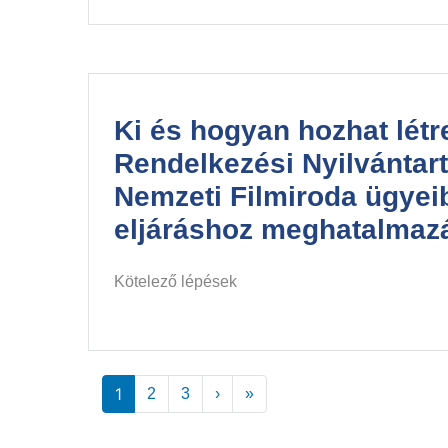
Ki és hogyan hozhat létr
Rendelkezési Nyilvántar
Nemzeti Filmiroda ügyei
eljáráshoz meghatalmaz
Kötelező lépések
Oldalszámozás
1
Következő ›
Utolsó »
2
3
›
»