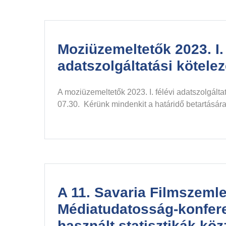
Moziüzemeltetők 2023. I. 
adatszolgáltatási kötele
A moziüzemeltetők 2023. I. félévi adatszolgálta
07.30. Kérünk mindenkit a határidő betartására
A 11. Savaria Filmszeml
Médiatudatosság-konfer
használt statisztikák köz