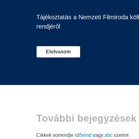
Tájékoztatás a Nemzeti Filmiroda köl
rendjéről
Elolvasom
További bejegyzések
Cikkek sorrendje
időrend
vagy
abc
szerint