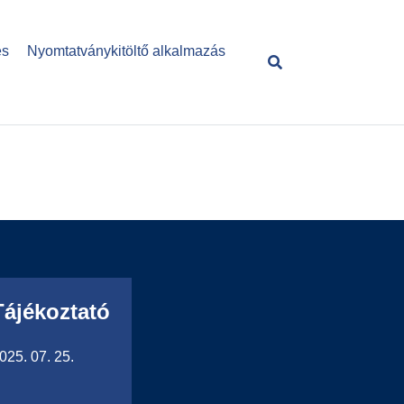
és
Nyomtatványkitöltő alkalmazás
Tájékoztató
025. 07. 25.