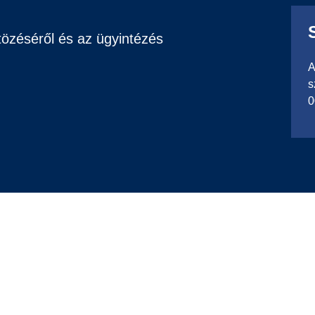
tözéséről és az ügyintézés
A
s
0