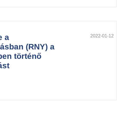
e a
2022-01-12
tásban (RNY) a
ben történő
ást