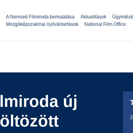
Ugrás
a
A Nemzeti Filmiroda bemutatása
Aktualitások
Ügyintéz
tartalomra
Mozgóképszakmai nyilvántartások
National Film Office
lmiroda új
öltözött
2