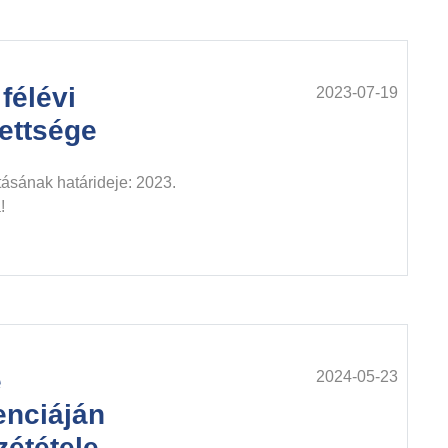
félévi
2023-07-19
zettsége
tásának határideje: 2023.
!
e
2024-05-23
enciáján
zététele