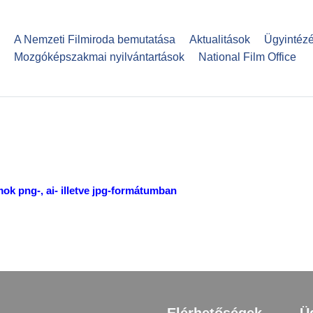
Ugrás
a
A Nemzeti Filmiroda bemutatása
Aktualitások
Ügyintéz
tartalomra
Mozgóképszakmai nyilvántartások
National Film Office
mok png-, ai- illetve jpg-formátumban