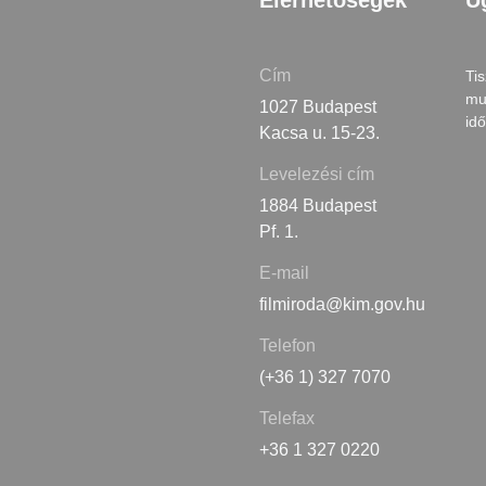
Elérhetőségek
Ü
Cím
Tis
mu
1027 Budapest
id
Kacsa u. 15-23.
Levelezési cím
1884 Budapest
Pf. 1.
E-mail
filmiroda@kim.gov.hu
Telefon
(+36 1) 327 7070
Telefax
+36 1 327 0220