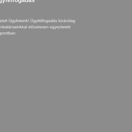
gyfélfogadás
ztelt Ügyfeleink! Ügyfélfogadás kizárólag
nkatársainkkal előzetesen egyeztetett
őpontban.