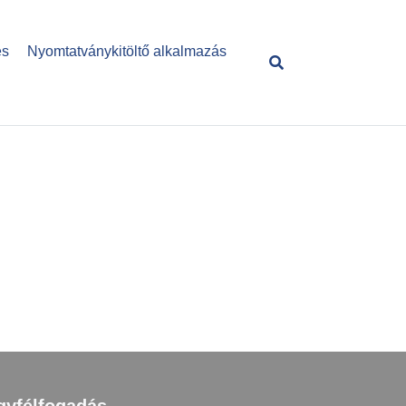
és
Nyomtatványkitöltő alkalmazás