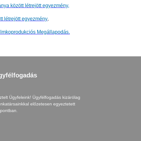
nya között létrejött egyezmény,
t létrejött egyezmény
,
 Filmkoprodukciós Megállapodás.
gyfélfogadás
ztelt Ügyfeleink! Ügyfélfogadás kizárólag
nkatársainkkal előzetesen egyeztetett
őpontban.