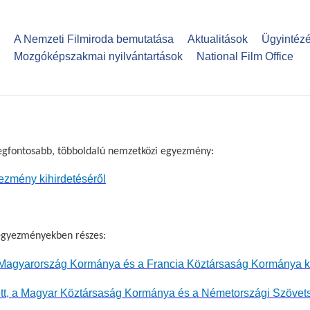
Ugrás
a
A Nemzeti Filmiroda bemutatása
Aktualitások
Ügyintéz
tartalomra
Mozgóképszakmai nyilvántartások
National Film Office
 legfontosabb, többoldalú nemzetközi egyezmény:
ezmény kihirdetéséről
 egyezményekben részes:
tett, Magyarország Kormánya és a Francia Köztársaság Kormánya 
detett, a Magyar Köztársaság Kormánya és a Németországi Szövet