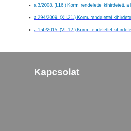
a 3/2008. (I.16.) Korm. rendelettel kihirdetet
a 294/2009. (XII.21.) Korm. rendelettel kihir
a 150/2015. (VI. 12.) Korm. rendelettel kihir
Kapcsolat