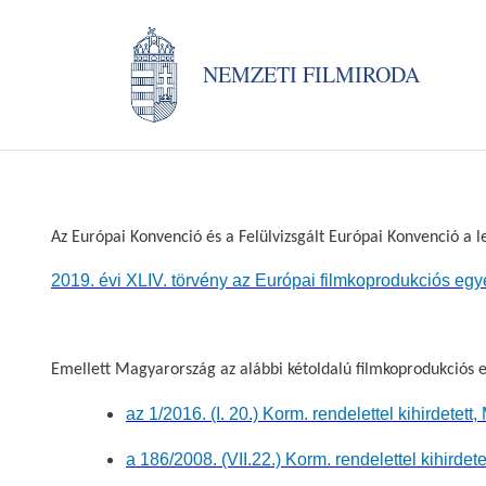
NEMZETI FILMIRODA
Az Európai Konvenció és a Felülvizsgált Európai Konvenció a
2019. évi XLIV. törvény az Európai filmkoprodukciós egy
Emellett Magyarország az alábbi kétoldalú filmkoprodukciós
az 1/2016. (I. 20.) Korm. rendelettel kihirde
a 186/2008. (VII.22.) Korm. rendelettel kihir