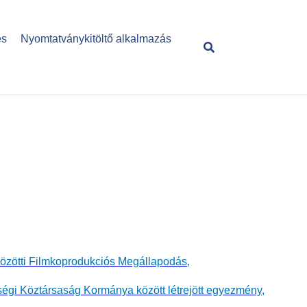
és
Nyomtatványkitöltő alkalmazás
közötti Filmkoprodukciós Megállapodás,
ségi Köztársaság Kormánya között létrejött egyezmény,