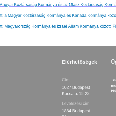
t, a Magyar Köztársaság Kormánya és az Olasz Köztársaság Kormá
detett, a Magyar Köztársaság Kormánya és Kanada Kormánya közöt
detett, Magyarország Kormánya és Izrael Állam Kormánya közötti
Elérhetőségek
Ü
Cím
Tis
mu
1027 Budapest
id
Kacsa u. 15-23.
Levelezési cím
1884 Budapest