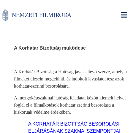
Ugrás
a
NEMZETI FILMIRODA
tartalomra
A Korhatár Bizottság működése
A Korhatár Bizottság a Hatóság javaslattevő szerve, amely a
filmeket ülésein megtekinti, és indokolt javaslatot tesz azok
korhatár-szerinti besorolására.
A mozgóképszakmai hatóság feladatai között kiemelt helyet
foglal el a filmalkotások korhatár szerinti besorolása a
kiskorúak védelme érdekében.
A KORHATÁR BIZOTTSÁG BESOROLÁSI
ELJÁRÁSÁNAK SZAKMAI SZEMPONTJAI