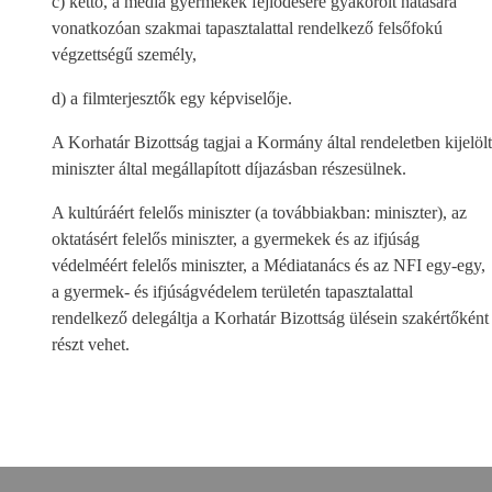
c) kettő, a média gyermekek fejlődésére gyakorolt hatására
vonatkozóan szakmai tapasztalattal rendelkező felsőfokú
végzettségű személy,
d) a filmterjesztők egy képviselője.
A Korhatár Bizottság tagjai a Kormány által rendeletben kijelölt
miniszter által megállapított díjazásban részesülnek.
A kultúráért felelős miniszter (a továbbiakban: miniszter), az
oktatásért felelős miniszter, a gyermekek és az ifjúság
védelméért felelős miniszter, a Médiatanács és az NFI egy-egy,
a gyermek- és ifjúságvédelem területén tapasztalattal
rendelkező delegáltja a Korhatár Bizottság ülésein szakértőként
részt vehet.