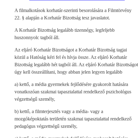
A filmalkotások korhatár-szerinti besorolására a Filmtörvény
22. § alapján a Korhatár Bizottság tesz javaslatot.
A Korhatár Bizottság legalább tizennégy, legfeljebb
huszonnyolc tagból áll.
Az eljáró Korhatár Bizottságot a Korhatár Bizottság tagjai
közül a Hatóság kéri fel és hívja össze. Az eljáró Korhatár
Bizottság legalább hét tagból áll. Az eljáró Korhatár Bizottságot
úgy kell összeállítani, hogy abban jelen legyen legalább
a) kettő, a média gyermekek fejlődésére gyakorolt hatására
vonatkozóan szakmai tapasztalattal rendelkező pszichológus
végzettségű személy,
b) kettő, a filmterjesztés vagy a média- vagy a
mozgóképoktatás területén szakmai tapasztalattal rendelkező
pedagógus végzettségű személy,