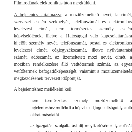
Filmirodának elektronikus úton megküldeni.
A bejelentés tartalmazza
: a moziüzemeltető nevét, lakcímét
szervezet esetén székhelyét, telefonszámát és elektronikus
levelezési címét, nem természetes személy esetén
képviselőjének, illetve a Hatósággal való kapcsolattartásra
kijelölt személy nevét, telefonszámát, postai és elektronikus
levelezési címét, cégjegyzékszámát, illetve nyilvántartási
számát, adószámát, az üzemeltetett mozi nevét, címét, a
moziban rendelkezésre álló vetítőtermek számát, az egyes
vetítőtermek befogadóképességét, valamint a moziüzemeltetés
megkezdésének tervezett időpontját.
A bejelentéshez mellékelni kell
:
nem természetes személy moziüzemeltető a
bejelentéshez mellékeli a képviseleti jogosultságot igazoló
okirat másolatát
az igazgatási szolgáltatási díj megfizetésének igazolását