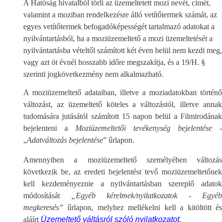
A Hatóság hivatalból törli az üzemeltetett mozi nevét, címét,
valamint a moziban rendelkezésre álló vetítőtermek számát, az
egyes vetítőtermek befogadóképességét tartalmazó adatokat a
nyilvántartásból, ha a moziüzemeltető a mozi üzemeltetését a
nyilvántartásba vételtől számított két éven belül nem kezdi meg,
vagy azt öt évnél hosszabb időre megszakítja, és a 19/H. §
szerinti jogkövetkezmény nem alkalmazható.
A moziüzemeltető adataiban, illetve a moziadatokban történő
változást, az üzemeltető köteles a változástól, illetve annak
tudomására jutásától számított 15 napon belül a Filmirodának
bejelenteni a
Moziüzemeltetői tevékenység bejelentése
-
„
Adatváltozás bejelentése
” űrlapon.
Amennyiben a moziüzemeltető személyében változás
következik be, az eredeti bejelentést tevő moziüzemeltetőnek
kell kezdeményeznie a nyilvántartásban szereplő adatok
módosítását
„Egyéb kérelmek/nyilatkozatok - Egyéb
megkeresés”
űrlapon, melyhez mellékelni kell a kitöltött é
aláírt
Üzemeltető váltásról szóló nyilatkozatot
.