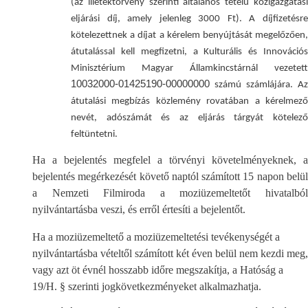
(az illetéktörvény szerinti általános tételű közigazgatási
eljárási díj, amely jelenleg 3000 Ft). A díjfizetésre
kötelezettnek a díjat a kérelem benyújtását megelőzően,
átutalással kell megfizetni, a Kulturális és Innovációs
Minisztérium Magyar Államkincstárnál vezetett
10032000-01425190-00000000
számú számlájára. Az
átutalási megbízás közlemény rovatában a kérelmező
nevét, adószámát és az eljárás tárgyát kötelező
feltüntetni.
Ha a bejelentés megfelel a törvényi követelményeknek, a
bejelentés megérkezését követő naptól számított 15 napon belül
a Nemzeti Filmiroda a moziüzemeltetőt hivatalból
nyilvántartásba veszi, és erről értesíti a bejelentőt.
Ha a moziüzemeltető a moziüzemeltetési tevékenységét a
nyilvántartásba vételtől számított két éven belül nem kezdi meg,
vagy azt öt évnél hosszabb időre megszakítja, a Hatóság a
19/H. § szerinti jogkövetkezményeket alkalmazhatja.