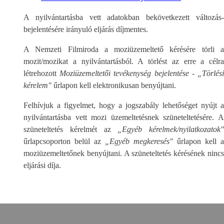
A nyilvántartásba vett adatokban bekövetkezett változás-
bejelentésére irányuló eljárás díjmentes.
A Nemzeti Filmiroda a moziüzemeltető kérésére törli a
mozit/mozikat a nyilvántartásból. A törlést az erre a célra
létrehozott
Moziüzemeltetői tevékenység bejelentése - „Törlés
kérelem
"
űrlapon kell elektronikusan benyújtani.
Felhívjuk a figyelmet, hogy a jogszabály lehetőséget nyújt a
nyilvántartásba vett mozi üzemeltetésnek szüneteltetésére. A
szüneteltetés kérelmét az
„Egyéb kérelmek/nyilatkozatok"
űrlapcsoporton belül az
„Egyéb megkeresés"
űrlapon kell a
moziüzemeltetőnek benyújtani. A szüneteltetés kérésének nincs
eljárási díja.