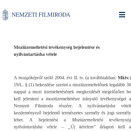
Ugrás
a
NEMZETI FILMIRODA
tartalomra
Moziüzemeltetési tevékenység bejelentése és
nyilvántartásba vétele
A
mozgóképről szóló
2004. évi II. tv. (a továbbiakban:
Mktv.
19/L. § (1) bekezdése szerint a moziüzemeltetőnek legalább 30
nappal a mozi üzemeltetésének megkezdését megelőzően be
kell jelenteni a moziüzemeltetésre irányuló tevékenységet a
Nemzeti Filmiroda részére. A nyilvántartásba vételt
kezdeményező bejelentő természetes személy és jogi személy
lehet. A bejelentést a
Moziüzemeltetési tevékenysé
nyilvántartásba vétele – „Új kérelem
” űrlapon kell 