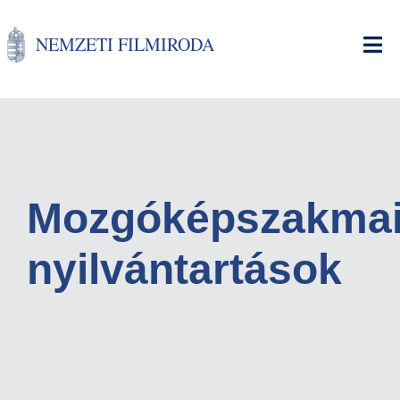
Ugrás
a
NEMZETI FILMIRODA
tartalomra
Mozgóképszakma
nyilvántartások