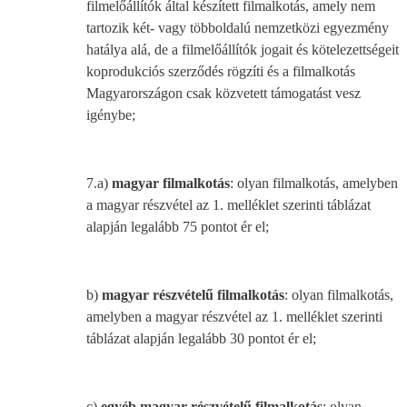
filmelőállítók által készített filmalkotás, amely nem
tartozik két- vagy többoldalú nemzetközi egyezmény
hatálya alá, de a filmelőállítók jogait és kötelezettségeit
koprodukciós szerződés rögzíti és a filmalkotás
Magyarországon csak közvetett támogatást vesz
igénybe;
7.a)
magyar filmalkotás
: olyan filmalkotás, amelyben
a magyar részvétel az 1. melléklet szerinti táblázat
alapján legalább 75 pontot ér el;
b)
magyar részvételű filmalkotás
: olyan filmalkotás,
amelyben a magyar részvétel az 1. melléklet szerinti
táblázat alapján legalább 30 pontot ér el;
c)
egyéb magyar részvételű filmalkotás
: olyan