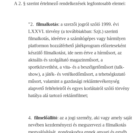
A 2. § szerint értelmező rendelkezések legfontosabb elemei:
"2.
filmalkotás
: a szerzői jogról szóló 1999. évi
LXXVI. törvény (a továbbiakban: Szjt.) szerinti
filmalkotás, ideértve a számítógépes vagy bármilyen
platformon hozzáférhető játékprogram előzeteseként
készülő filmalkotást, ide nem értve a hírműsort, az
aktuális és szolgáltató magazinműsort, a
sportközvetítést, a vita- és a beszélgetőműsort (talk-
show), a játék- és vetélkedőműsort, a tehetségkutató
műsort, valamint a gazdasági reklámtevékenység
alapvető feltételeiről és egyes korlátairól szóló törvény
hatálya alá tartozó reklámfilmet;
4.
filmelőállító
: az a jogi személy, aki vagy amely saját
nevében kezdeményezi és megszervezi a filmalkotás
megvalósítását, gondoskodva ennek anyagi és egyéb