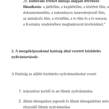
28.
kulturális értéket műfaja alapján létrehozó
filmalkotás
: a játékfilm, a kisjátékfilm, a kísérleti film, a
dokumentumfilm, a tudományos ismeretterjesztő film,
az animációs film, a rövidfilm, a tv-film és a tv-sorozat,
a Kormány rendeletében meghatározott kivételekkel."
2. A mozgóképszakmai hatóság által vezetett közhiteles
nyilvántartások:
A Hatóság az alábbi közhiteles nyilvántartásokat vezeti:
terjesztésre kerülő és art filmek nyilvántartása
állami támogatásra jogosult és állami támogatásban nem
részesülő filmek nyilvántartása