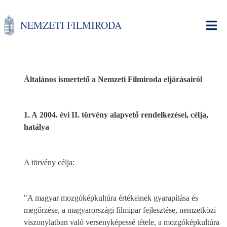
Ugrás
a
NEMZETI FILMIRODA
tartalomra
Általános ismertető a Nemzeti Filmiroda eljárásairól
1. A 2004. évi II. törvény alapvető rendelkezései, célja,
hatálya
A törvény célja:
"A magyar mozgóképkultúra értékeinek gyarapítása és
megőrzése, a magyarországi filmipar fejlesztése, nemzetközi
viszonylatban való versenyképessé tétele, a mozgóképkultúra