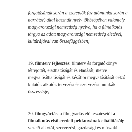
forgatásának során a szereplők (az utómunka során a
narrátor) által használt nyelv többségében valamely
magyarországi nemzetiség nyelve, ha a filmalkotás
tárgya az adott magyarországi nemzetiség életével,
kultúrájával van összefüggésben;
19.
filmterv fejlesztés
: filmterv és forgatókönyv
létrejöttét, eladhatóságát és eladását, illetve
megvalósíthatóságát és későbbi megvalósítását célzó
kutatói, alkotói, tervezési és szervezési munkák
összessége;
20.
filmgyártás
: a filmgyártás előkészítésétől
a
filmalkotás első eredeti példányának előállításáig
vezető alkotói, szervezési, gazdasági és műszaki