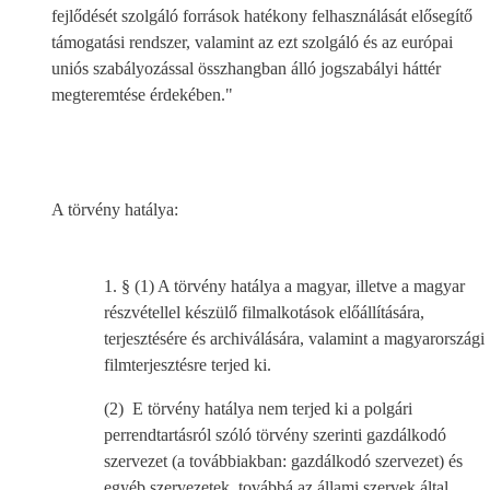
fejlődését szolgáló források hatékony felhasználását elősegítő
támogatási rendszer, valamint az ezt szolgáló és az európai
uniós szabályozással összhangban álló jogszabályi háttér
megteremtése érdekében."
A törvény hatálya:
1. § (1) A törvény hatálya a magyar, illetve a magyar
részvétellel készülő filmalkotások előállítására,
terjesztésére és archiválására, valamint a magyarországi
filmterjesztésre terjed ki.
(2) E törvény hatálya nem terjed ki a polgári
perrendtartásról szóló törvény szerinti gazdálkodó
szervezet (a továbbiakban: gazdálkodó szervezet) és
egyéb szervezetek, továbbá az állami szervek által