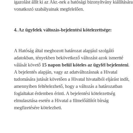
igazolást állít ki az Ákr.-nek a hatósági bizonyítvány kiállítására
vonatkozó szabályainak megfelelően.
4. Az ügyfelek változás-bejelentési kötelezettsége:
A Hatóság által meghozott határozat alapjául szolgáló
adatokban, tényekben bekövetkező változást azok ismertté
válását követő
15 napon belül köteles az ügyfél bejelenteni
.
A bejelentés alapján, vagy az adatváltozásnak a Hivatal
tudomására jutását követően a Hivatal hivatalból eljárást indít,
amennyiben feltételezhető, hogy a változás a határozatban
foglaltakat érdemben érinti. A bejelentési kötelezettség
elmulasztása esetén a Hivatal a filmelőállítót bírság
megfizetésére kötelezheti.