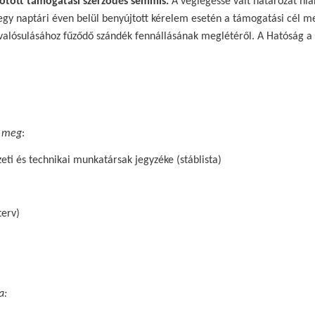
kötött támogatási szerződés semmis.
A véglegessé vált határozat hiá
gy naptári éven belül benyújtott kérelem esetén a támogatási cél m
gvalósulásához fűződő szándék fennállásának meglétéről. A Hatóság a
a meg
:
i és technikai munkatársak jegyzéke (stáblista)
erv)
a: