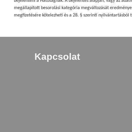
bejelenteni a Hatóságnak. A bejelentés alapján, vagy az adatv
megállapított besorolási kategória megváltozását eredményezi.
megfizetésére kötelezheti és a 28. § szerinti nyilvántartásból t
Kapcsolat