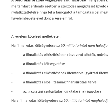
A besorolásról szóló véglegessé vált határozat hiányában 
méltánylást érdemlő esetben a szerződés megkötését követő e
nyilatkozattételre hívja fel a támogatót a támogatási cél me
figyelembevételével dönt a kérelemről.
A kérelem kötelező mellékletei:
Ha filmalkotás költségvetése
az 50 millió forintot nem haladj
- a filmalkotás elkészítésében részt vevő alkotók, művészet
- a filmalkotás költségvetése
- a filmalkotás elkészítésének ütemterve (gyártási ütemt
- a filmalkotás előállításának finanszírozási terve
- az igazgatási szolgáltatási díj utalásának igazolása.
Ha a filmalkotás költségvetése
az 50 millió forintot meghaladj