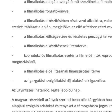
- a filmalkotás alapjául szolgáló mű szerzőinek a filmalkotá
- a filmalkotás forgatókönyve,
- a filmalkotás elkészítésében részt vevő alkotókra, valami
szerinti táblázat alapján, megjelölve az elkészítésben részt ve
- a filmalkotás költségvetése és részletes pénzügyi terve
- a filmalkotás elkészítésének ütemterve,
- koprodukciós filmalkotás esetén a filmelőállítók koproduk
megosztásáról,
- a filmalkotás előállításának finanszírozási terve
- az igazgatási szolgáltatási díj utalásának igazolása.
Az ügyintézési határidő: legfeljebb 60 nap.
A magyar részvételi arányok szerinti besorolás tárgyában hozot
alapjául szolgáló adatokat és tényeket a támogatásra jogosult