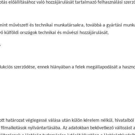
s előállításához való hozzájárulását tartalmazó felhasználási szerz
nt művészeti és technikai munkatársakra, továbbá a gyártási munká
vő külföldi országok technikai és művészi hozzájárulását,
,
ciós szerződése, ennek hiányában a felek megállapodását a hasznosít
t határozat véglegessé válása után külön kérelem nélkül, hivatalból in
 filmalkotások nyilvántartásába. Az adatokban bekövetkező változást az