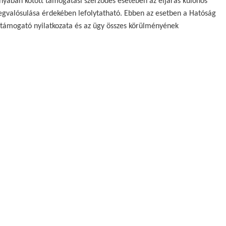
nyában kötött támogatási szerződés esetében az eljárás különös
egvalósulása érdekében lefolytatható. Ebben az esetben a Hatóság
 támogató nyilatkozata és az ügy összes körülményének