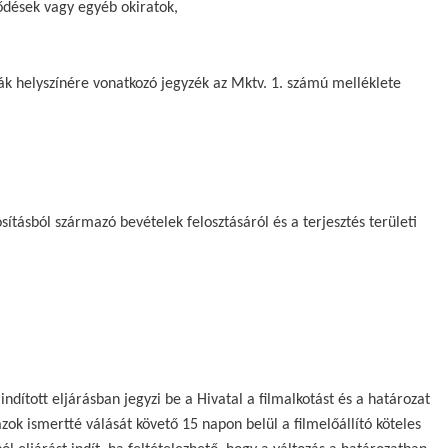
ődések vagy egyéb okiratok,
k helyszínére vonatkozó jegyzék az Mktv. 1. számú melléklete
ásból származó bevételek felosztásáról és a terjesztés területi
dított eljárásban jegyzi be a Hivatal a filmalkotást és a határozat
ok ismertté válását követő 15 napon belül a filmelőállító köteles