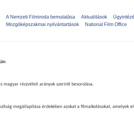
Ugrás
a
A Nemzeti Filmiroda bemutatása
Aktualitások
Ügyintéz
tartalomra
Mozgóképszakmai nyilvántartások
National Film Office
ján
s magyar részvételi arányok szerinti besorolása.
sultság megállapítása érdekében azokat a filmalkotásokat, amelyek el