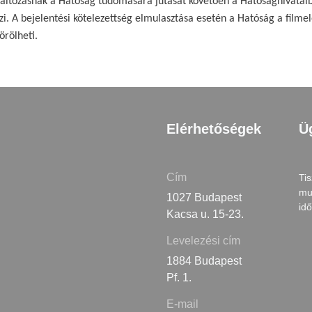
áltozásnak a Hatóság tudomására jutását követően a Hatósághivatalból
 A bejelentési kötelezettség elmulasztása esetén a Hatóság a filmelőál
örölheti.
Elérhetőségek
Ü
Cím
Tis
mu
1027 Budapest
id
Kacsa u. 15-23.
Levelezési cím
1884 Budapest
Pf. 1.
E-mail