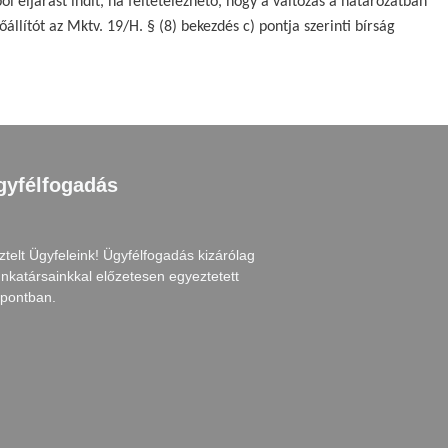
 eljárást indít, ha feltételezhető, hogy a változás a határozatban
lítót az Mktv. 19/H. § (8) bekezdés c) pontja szerinti bírság
gyfélfogadás
ztelt Ügyfeleink! Ügyfélfogadás kizárólag
nkatársainkkal előzetesen egyeztetett
őpontban.