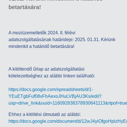
betartására!
A moziüzemeltetők 2024. II. félévi
adatszolgáltatásának határideje: 2025. 01.31. Kérünk
mindenkit a határidő betartására!
A kitöltendő űrlap az adatszolgáltatási
kötelezettséghez az alábbi linken található:
https://docs.google.com/spreadsheets/d/1-
YEuETgbFuf08vFhAexoJHuLVBjAU3Ks/edit?
usp=drive_link&ouid=116092838378930641113&rtpof=tru
Ehhez a kitöltési útmutató az alábbi:
https://docs.google.com/document/d/12wJ4yiOfgoHplzH