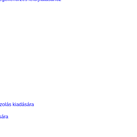
zolás kiadására
sára