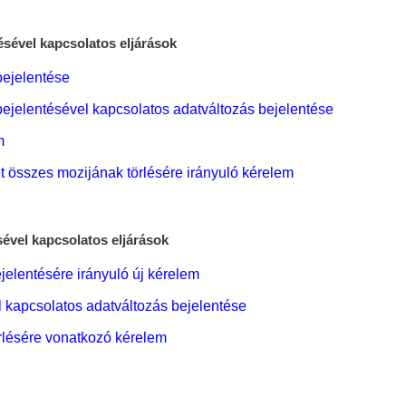
sével kapcsolatos eljárások
bejelentése
ejelentésével kapcsolatos adatváltozás bejelentése
m
t összes mozijának törlésére irányuló kérelem
ével kapcsolatos eljárások
elentésére irányuló új kérelem
 kapcsolatos adatváltozás bejelentése
rlésére vonatkozó kérelem