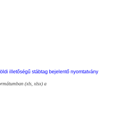
öldi illetőségű stábtag bejelentő nyomtatvány
ormátumban (xls, xlsx) a