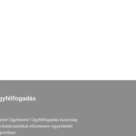
gyfélfogadás
ztelt Ügyfeleink! Ügyfélfogadás kizárólag
nkatársainkkal előzetesen egyeztetett
őpontban.