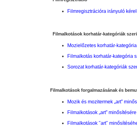
Filmregisztrációra irányuló kér
Filmalkotások korhatár-kategóriák szeri
Mozielőzetes korhatár-kategória
Filmalkotás korhatár-kategória s
Sorozat korhatár-kategóriák sze
Filmalkotások forgalmazásának és bemut
Mozik és mozitermek „art” minősí
Filmalkotások „art” minősítésére
Filmalkotások "art" minősítéséhe