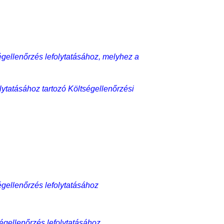
égellenőrzés lefolytatásához, melyhez a
lytatásához tartozó Költségellenőrzési
égellenőrzés lefolytatásához
égellenőrzés lefolytatásához