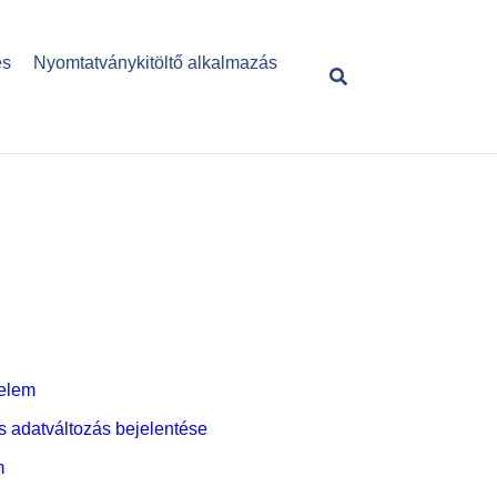
és
Nyomtatványkitöltő alkalmazás
relem
 adatváltozás bejelentése
m