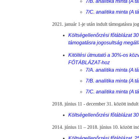
7/B. analitika minta (A t
7/C. analitika minta (A t
​​​​ 2021. január 1-je után indult támogatásra 
Költségellenőrzési főtáblázat 3
támogatásra jogosultság megállap
Kitöltési útmutató a 30%-os közv
FŐTÁBLÁZAT-hoz
7/A. analitika minta (A t
7/B. analitika minta (A t
7/C. analitika minta (A t
2018. június 11 - december 31. között indult 
Költségellenőrzési főtáblázat 3
2014. június 11 – 2018. június 10. között ind
Költségellenőrzési főtáblázat 2