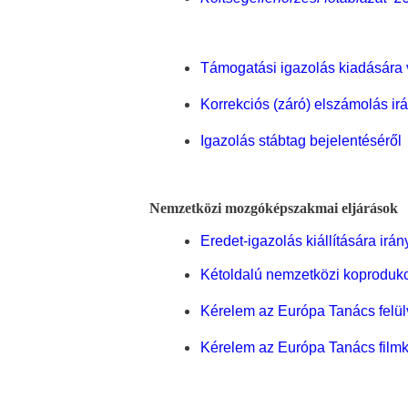
Támogatási igazolás kiadására
Korrekciós (záró) elszámolás irá
Igazolás stábtag bejelentéséről
Nemzetközi mozgóképszakmai eljárások
Eredet-igazolás kiállítására irá
Kétoldalú nemzetközi koprodukc
Kérelem az Európa Tanács felül
Kérelem az Európa Tanács filmk