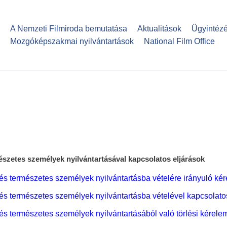
Ugrás
a
A Nemzeti Filmiroda bemutatása
Aktualitások
Ügyintéz
tartalomra
Mozgóképszakmai nyilvántartások
National Film Office
zetes személyek nyilvántartásával kapcsolatos eljárások
 természetes személyek nyilvántartásba vételére irányuló ké
 természetes személyek nyilvántartásba vételével kapcsolatos
 természetes személyek nyilvántartásából való törlési kérele