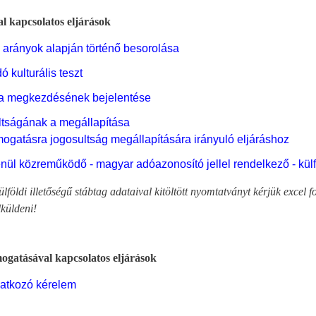
 kapcsolatos eljárások
 arányok alapján történő besorolása
 kulturális teszt
ása megkezdésének bejelentése
ltságának a megállapítása
ámogatásra jogosultság megállapítására irányuló eljáráshoz
nül közreműködő - magyar adóazonosító jellel rendelkező - külf
öldi illetőségű stábtag adataival kitöltött nyomtatványt kérjük excel f
küldeni!
ogatásával kapcsolatos eljárások
natkozó kérelem