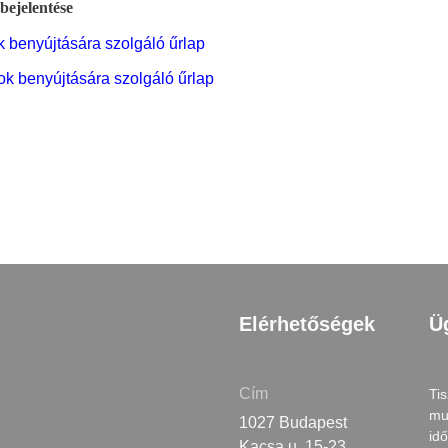
bejelentése
 benyújtására szolgáló űrlap
ok benyújtására szolgáló űrlap
Elérhetőségek
Ü
Cím
Tis
mu
1027 Budapest
id
Kacsa u. 15-23.