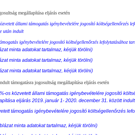
osultság megállapítása eljárás esetén
özvetett állami támogatás igénybevételére jogosító költségellenőrzés l
e után indult
 támogatás igénybevételére jogosító költségellenőrzés lefolytatásához
ázat minta adatokat tartalmaz, kérjük törölni)
ázat minta adatokat tartalmaz, kérjük törölni)
ázat minta adatokat tartalmaz, kérjük törölni)
dult támogatásra jogosultság megállapítása eljárás esetén
0%-os közvetett állami támogatás igénybevételére jogosító költs
pítása eljárás 2019. január 1- 2020. december 31. között indult
etett támogatás igénybevételére jogosító költségellenőrzés lefo
áblázat minta adatokat tartalmaz, kérjük törölni)